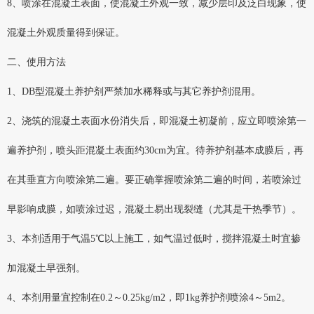
8、喷涂在混凝土表面，使混凝土外观一致，减少层印及泛白现象，使
混凝土外观质量得到保证。
二、使用方法
1、DB型混凝土养护剂严禁加水稀释或与其它养护剂混用。
2、浇筑的混凝土表面水份消失后，即混凝土初凝前，应立即喷涂第一
遍养护剂，喷头距混凝土表面约30cm为宜。待养护剂基本成膜后，再
在其垂直方向喷涂第二遍。要正确掌握喷涂第二遍的时间，若喷涂过
早影响成膜，如喷涂过迟，混凝土易出现裂缝（尤其是干热季节）。
3、本剂适用于气温5℃以上施工，如气温过低时，搅拌混凝土时宜掺
加混凝土早强剂。
4、本剂用量宜控制在0.2～0.25kg/m2，即1kg养护剂喷涂4～5m2。