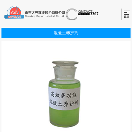
4008003307
混凝土养护剂