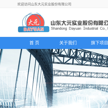
欢迎访问山东大元实业股份有限公司
首 页
关于我们
旗下项
企业介绍
商品混凝土
荣誉资质
道钉锚固剂
25周年庆技术篇
超高性能新材
25周年庆经济篇
砂浆项
25周年庆文化篇
混凝土外加
25周年庆人才篇
污水处理