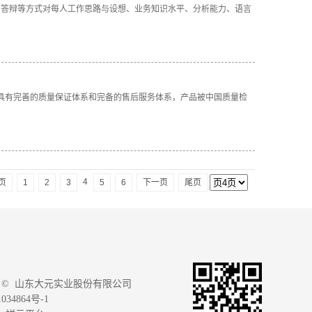
问、答辩等方式对每人工作思路与设想、业务知识水平、分析能力、语言
体系认证，具有完善的质量保证体系和完备的售后服务体系，产品被中国质量检
4
页
1
2
3
5
6
下一页
尾页
 © 山东大元实业股份有限公司
034864号-1