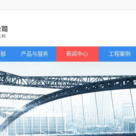
目部
产品与服务
新闻中心
工程案例
项目部
混凝土
公司新闻
项目部
道钉锚固剂
行业新闻
料项目部
UHPC
公司视频
目部
干粉砂浆
剂项目部
外加剂
项目部
装配模块建筑